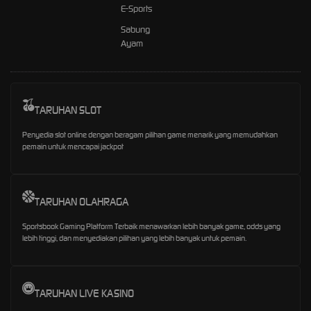
E-Sports
Sabung
Ayam
TARUHAN SLOT
Penyedia slot online dengan beragam pilihan game menarik yang memudahkan
pemain untuk mencapai jackpot
TARUHAN OLAHRAGA
Sportsbook Gaming Platform Terbaik menawarkan lebih banyak game, odds yang
lebih tinggi, dan menyediakan pilihan yang lebih banyak untuk pemain.
TARUHAN LIVE KASINO