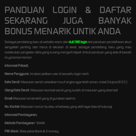
PANDUAN LOGIN & DAFTAR
SEKARANG JUGA BANYAK
BONUS MENARIK UNTIK ANDA
Sebagai pendatang baru di website resmi dari
duit188 login
slot panduan pendaftaran akun
sangatlah penting dan harus di lakukan di awal, sebagai pendatang baru yang mau
melakukan pengisian data yang kurang mengerti dapat di ikuti panduan yang ada di bawah
ini ya temen-temen.
Informasi Pribadi;
Nama Pengguna :
Ini akan jadikan user id sewaktu login nanti
Kata Sandi :
Masukan sandi variasikan huruf angka agar lebih aman, misal ( Hujzxc9123 )
Ulangi Kata Sandi :
Masukan kembali sandi yang sudah di masukan yang atas tadi
Email :
Masukan email aktif yang di gunakan saat ini
No. Kontak :
Masukan nomor hp atau whatsaap yang aktif agar bisa di hubungi
Informasi Pembayaran;
Metode Pembayaran
*BANK
Pilih Bank :
Bisa pakai Bank & E-money