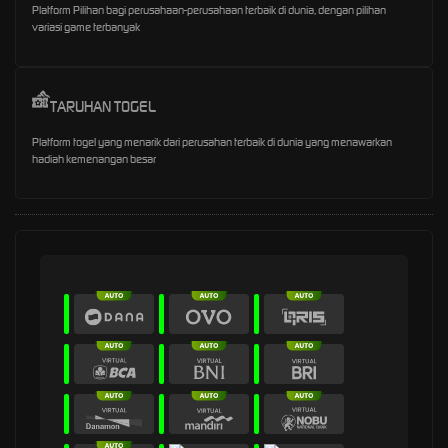
Platform Pilihan bagi perusahaan-perusahaan terbaik di dunia, dengan pilihan
variasi game terbanyak
TARUHAN TOGEL
Platform togel yang menarik dari perusahan terbaik di dunia yang menawarkan
hadiah kemenangan besar