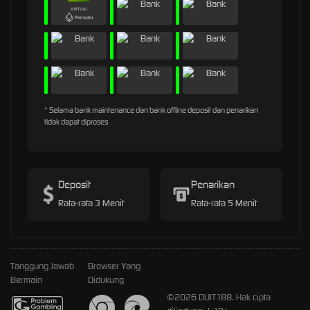
* Selama bank maintenance dan bank offline deposit dan penarikan
tidak dapat diproses
Deposit
Penarikan
Rata-rata 3 Menit
Rata-rata 5 Menit
Tanggung Jawab
Browser Yang
Bermain
Didukung
©2026 DUIT188. Hak cipta