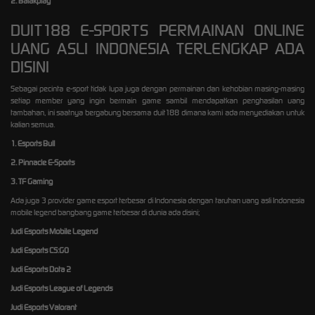
2. Balakplay
DUIT188 E-SPORTS PERMAINAN ONLINE
UANG ASLI INDONESIA TERLENGKAP ADA
DISINI
Sebagai pecinta e-sport tidak lupa juga dengan permainan dan kehobian masing-masing
setiap member yang ingin bermain game sambil mendapatkan penghasilan uang
tambahan, ini saatnya bergabung bersama duit188 dimana kami ada menyediakan untuk
kalian semua.
1. Esports Bull
2. Pinnacle E-Sports
3. TF Gaming
Ada juga 3 provider game esport terbesar di Indonesia dengan taruhan uang asli Indonesia
mobile legend bangbang game terbesar di dunia ada disini;
Judi Esports Mobile Legend
Judi Esports CS:GO
Judi Esports Dota 2
Judi Esports League of Legends
Judi Esports Valorant