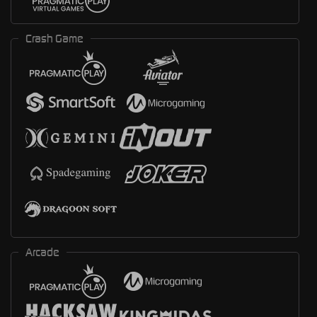
Crash Game
Arcade