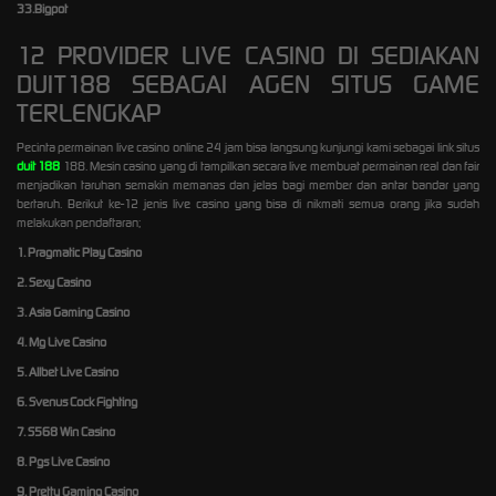
33.Bigpot
12 PROVIDER LIVE CASINO DI SEDIAKAN
DUIT188 SEBAGAI AGEN SITUS GAME
TERLENGKAP
Pecinta permainan live casino online 24 jam bisa langsung kunjungi kami sebagai link situs
duit 188
188. Mesin casino yang di tampilkan secara live membuat permainan real dan fair
menjadikan taruhan semakin memanas dan jelas bagi member dan antar bandar yang
bertaruh. Berikut ke-12 jenis live casino yang bisa di nikmati semua orang jika sudah
melakukan pendaftaran;
1. Pragmatic Play Casino
2. Sexy Casino
3. Asia Gaming Casino
4. Mg Live Casino
5. Allbet Live Casino
6. Svenus Cock Fighting
7. S568 Win Casino
8. Pgs Live Casino
9. Pretty Gaming Casino