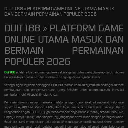
DUIT188 » PLATFORM GAME ONLINE UTAMA MASUK
DAN BERMAIN PERMAINAN POPULER 2026
DUIT188 » PLATFORM GAME
ONLINE UTAMA MASUK DAN
BERMAIN PERMAINAN
POPULER 2026
Duit188
adalah situs yang menyediakan akses game online paling lengkap untuk hiburan
harian serta pengalaman bermain seru 2026 yang terpercaya dan lancar.
Sebagai agen layanan pelanggan DUIT188 terbaik, kami menyediakan berbagai metode
pembayaran dan penyetoran dana yang fleksibel untuk mempermudah transaksi
pembelian mobil Mitsubishi impian Anda.
Kami mendukung seluruh transaksi melalui jaringan bank lokal terkemuka di Indonesia
seperti BCA, BRI, BNI, Mandiri, CIMB, Bank Jago, Jenius, serta bank resmi lainnya. Untuk
kenyamanan digital, DUIT188 juga menerima pembayaran via e-money seperti Dana, Ovo,
Gopay, LinkAja, Sakuku, dan ShopeePay yang dapat disesuaikan dengan perangkat Anda.
Selain itu, kami menyediakan jalur alternatif pembayaran praktis melalui sistem transfer
merchant dan gerai retail terdekat seperti Indomaret atau Alfamart demi kelancaran