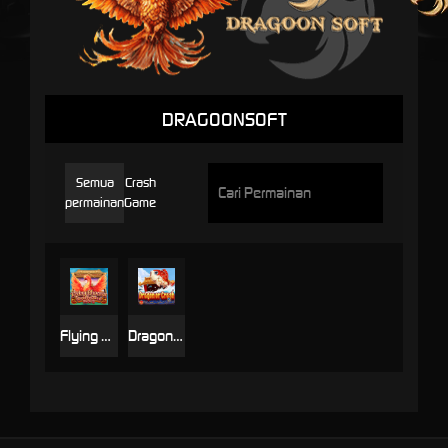
DRAGOONSOFT
Semua
Crash
permainan
Game
Flying Phoenix
Dragon or Crash