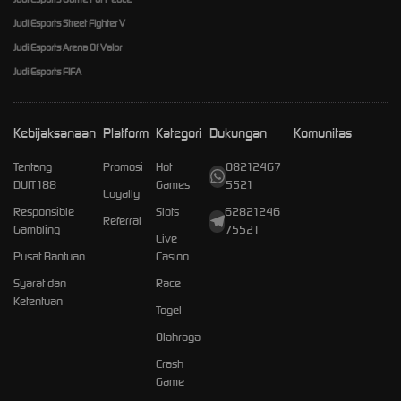
Judi Esports Street Fighter V
Judi Esports Arena Of Valor
Judi Esports FIFA
Kebijaksanaan
Platform
Kategori
Dukungan
Komunitas
Tentang
Promosi
Hot
08212467
DUIT188
Games
5521
Loyalty
Responsible
Slots
62821246
Referral
Gambling
75521
Live
Pusat Bantuan
Casino
Syarat dan
Race
Ketentuan
Togel
Olahraga
Crash
Game