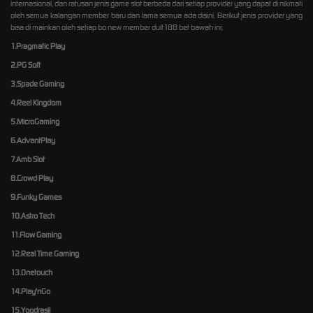
internasional, dan ratusan jenis game slot berbeda dari setiap provider yang dapat di nikmati
oleh semua kalangan member baru dan lama semua ada disini. Berikut jenis provider yang
bisa di mainkan oleh setiap bo new member duit188 bet bawah ini;
1.Pragmatic Play
2.PG Soft
3.Spade Gaming
4.Reel Kingdom
5.MicroGaming
6.AdvantPlay
7.Amb Slot
8.Crowd Play
9.Funky Games
10.Astro Tech
11.Flow Gaming
12.Real Time Gaming
13.Onetouch
14.Play'nGo
15.Yggdrasil