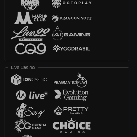
Live Casino