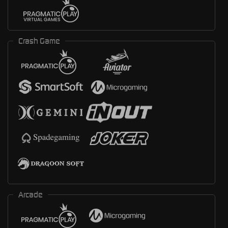
Crash Game
Arcade