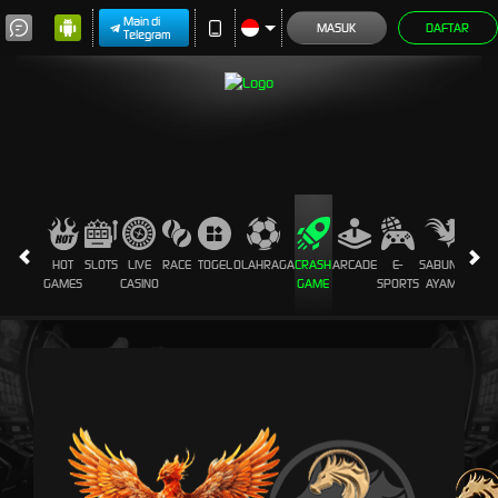
Main di
MASUK
DAFTAR
Telegram
HOT
SLOTS
LIVE
RACE
TOGEL
OLAHRAGA
CRASH
ARCADE
E-
SABUNG
PROM
GAMES
CASINO
GAME
SPORTS
AYAM