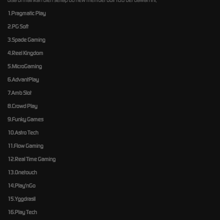
bisa di mainkan oleh setiap bo new member duit188 bet bawah ini;
1.Pragmatic Play
2.PG Soft
3.Spade Gaming
4.Reel Kingdom
5.MicroGaming
6.AdvantPlay
7.Amb Slot
8.Crowd Play
9.Funky Games
10.Astro Tech
11.Flow Gaming
12.Real Time Gaming
13.Onetouch
14.Play'nGo
15.Yggdrasil
16.Play Tech