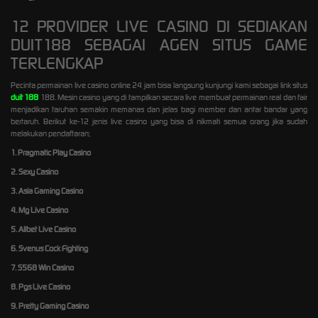
12 PROVIDER LIVE CASINO DI SEDIAKAN
DUIT188 SEBAGAI AGEN SITUS GAME
TERLENGKAP
Pecinta permainan live casino online 24 jam bisa langsung kunjungi kami sebagai link situs
duit 188
188. Mesin casino yang di tampilkan secara live membuat permainan real dan fair
menjadikan taruhan semakin memanas dan jelas bagi member dan antar bandar yang
bertaruh. Berikut ke-12 jenis live casino yang bisa di nikmati semua orang jika sudah
melakukan pendaftaran;
1. Pragmatic Play Casino
2. Sexy Casino
3. Asia Gaming Casino
4. Mg Live Casino
5. Allbet Live Casino
6. Svenus Cock Fighting
7. S568 Win Casino
8. Pgs Live Casino
9. Pretty Gaming Casino