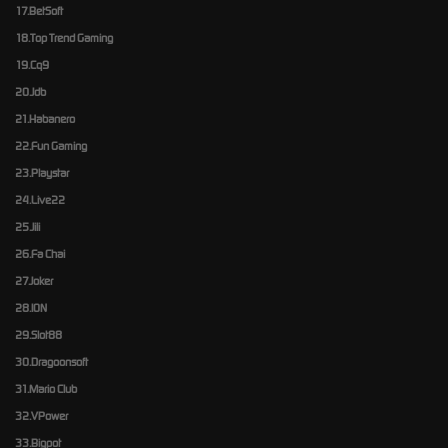
17.BetSoft
18.Top Trend Gaming
19.Cq9
20.Jdb
21.Habanero
22.Fun Gaming
23.Playstar
24.Live22
25.Jili
26.Fa Chai
27.Joker
28.ION
29.Slot88
30.Dragoonsoft
31.Mario Club
32.VPower
33.Bigpot