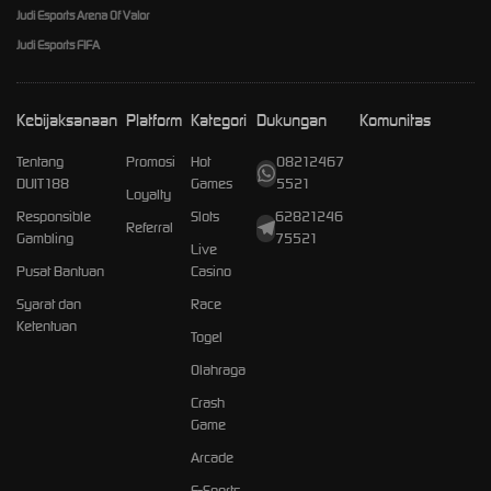
Judi Esports Arena Of Valor
Judi Esports FIFA
Kebijaksanaan
Platform
Kategori
Dukungan
Komunitas
Tentang
Promosi
Hot
08212467
DUIT188
Games
5521
Loyalty
Responsible
Slots
62821246
Referral
Gambling
75521
Live
Pusat Bantuan
Casino
Syarat dan
Race
Ketentuan
Togel
Olahraga
Crash
Game
Arcade
E-Sports