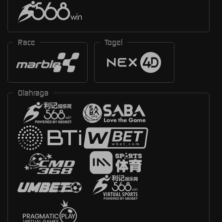
Race
Togel
Olahraga