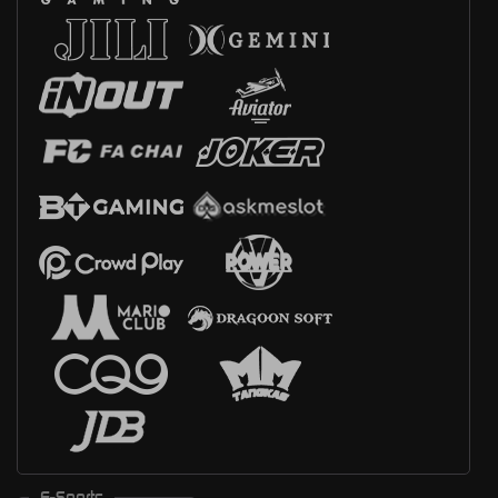
E-Sports