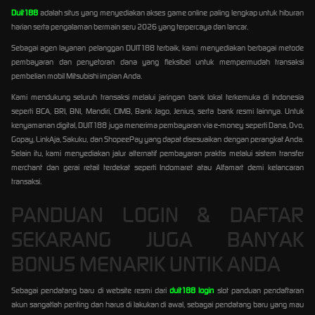
Duit188
adalah situs yang menyediakan akses game online paling lengkap untuk hiburan
harian serta pengalaman bermain seru 2026 yang terpercaya dan lancar.
Sebagai agen layanan pelanggan DUIT188 terbaik, kami menyediakan berbagai metode
pembayaran dan penyetoran dana yang fleksibel untuk mempermudah transaksi
pembelian mobil Mitsubishi impian Anda.
Kami mendukung seluruh transaksi melalui jaringan bank lokal terkemuka di Indonesia
seperti BCA, BRI, BNI, Mandiri, CIMB, Bank Jago, Jenius, serta bank resmi lainnya. Untuk
kenyamanan digital, DUIT188 juga menerima pembayaran via e-money seperti Dana, Ovo,
Gopay, LinkAja, Sakuku, dan ShopeePay yang dapat disesuaikan dengan perangkat Anda.
Selain itu, kami menyediakan jalur alternatif pembayaran praktis melalui sistem transfer
merchant dan gerai retail terdekat seperti Indomaret atau Alfamart demi kelancaran
transaksi.
PANDUAN LOGIN & DAFTAR
SEKARANG JUGA BANYAK
BONUS MENARIK UNTIK ANDA
Sebagai pendatang baru di website resmi dari
duit188 login
slot panduan pendaftaran
akun sangatlah penting dan harus di lakukan di awal, sebagai pendatang baru yang mau