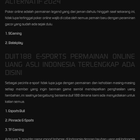
ALTERNATIF 2024
Poker online adalah permainan legend yang dari jaman dahulu hinggah saat sekarang ini,
tidak lupa tertinggal poker online wajib di coba oleh semua pemain baru dengan peraminan
gacor yang sudah ada sejak dulu.
1. 9Gaming
2. Balakplay
DUIT188 E-SPORTS PERMAINAN ONLINE
UANG ASLI INDONESIA TERLENGKAP ADA
DISINI
Sebagai pecinta e-sport tidak lupa juga dengan permainan dan kehobian masing-masing
setiap member yang ingin bermain game sambil mendapatkan penghasilan uang
tambahan, ini saatnya bergabung bersama duit188 dimana kami ada menyediakan untuk
kalian semua.
1. Esports Bull
2. Pinnacle E-Sports
3. TF Gaming
Ada juga 3 provider game esport terbesar di Indonesia dengan taruhan uang asli Indonesia