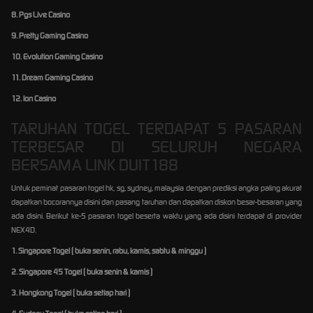
8. Pgs Live Casino
9. Pretty Gaming Casino
10. Evolution Gaming Casino
11. Dream Gaming Casino
12. Ion Casino
TARUHAN TOGEL TERDAPAT 5 PASARAN
TERBESAR DI SELURUH NEGARA
BERSAMA LINK DUIT188
Untuk peminat pasaran togel hk, sg, sydney, malaysia dengan prediksi angka paling akurat
dapatkan bocorannya disini dan pasang taruhan dan dapatkan diskon besar-besaran yang
ada disini. Berikut ke-5 pasaran togel beserta waktu yang ada disini terdapat di provider
NEX4D.
1. Singapore Togel ( buka senin, rabu, kamis, sabtu & minggu )
2. Singapore 45 Togel ( buka senin & kamis )
3. Hongkong Togel ( buka setiap hari )