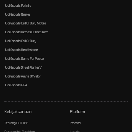
Judi Esports Fortnite
Judi Esports Quake
Judi Esports Call Of Duty Mobile
Judi Esports Heroes Of The Storm
Judi Esports Call Of Duty
Judi Esports Hearthstone
Judi Esports Game For Peace
Judi Esports Street Fighter V
Judi Esports Arena Of Valor
Judi Esports FIFA
Kebijaksanaan
Platform
Tentang DUIT188
Promosi
Responsible Gambling
Loyalty