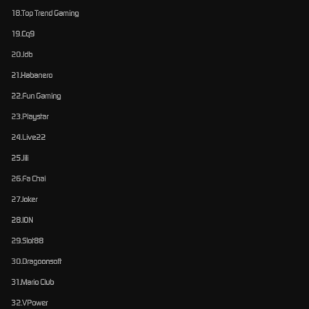
18.Top Trend Gaming
19.Cq9
20.Jdb
21.Habanero
22.Fun Gaming
23.Playstar
24.Live22
25.Jili
26.Fa Chai
27.Joker
28.ION
29.Slot88
30.Dragoonsoft
31.Mario Club
32.VPower