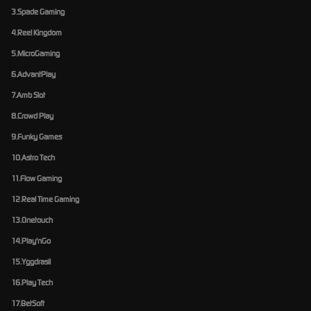
3.Spade Gaming
4.Reel Kingdom
5.MicroGaming
6.AdvantPlay
7.Amb Slot
8.Crowd Play
9.Funky Games
10.Astro Tech
11.Flow Gaming
12.Real Time Gaming
13.Onetouch
14.Play'nGo
15.Yggdrasil
16.Play Tech
17.BetSoft